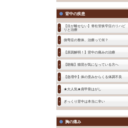
背中の疾患
【目が離せない】脊柱管狭窄症のリハビ
リと治療
側弯症の整体、治療って何？
【原因解明！】背中の痛みの治療
【朗報】猫背が気になっている方へ
【急増中】体の歪みからくる体調不良
★大人気★肩甲骨はがし
ぎっくり背中は本当に辛い
胸の痛み