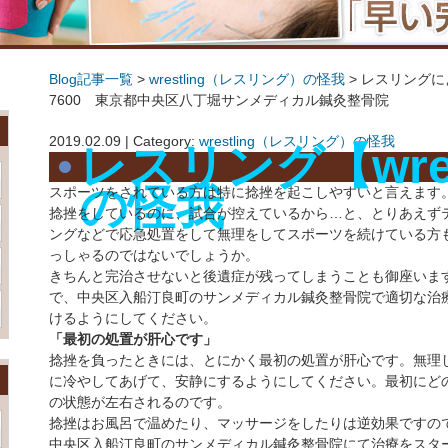
Blog記事一覧
>
wrestling（レスリング）の怪我
> レスリングに
7600 東京都中央区八丁堀サンメディカル鍼灸整骨院
レスリングによる怪我について ☎03-3555-7600 東京都中央区八丁堀サンメディ
2019.02.09 | Category:
wrestling（レスリング）の怪我
レスリング【wrest
の怪我
スポーツをされている方は特に捻挫を起こしやすいと言えます
捻挫をしているのに、試合が控えているから…と、とりあえず
ングなどで応急処置をして無理をしてスポーツを続けている方
っしゃるのではないでしょうか。
きちんと完治させないと後遺症が残ってしまうことも御座いま
で、中央区入船汀良町のサンメディカル鍼灸整骨院で適切な治
けるようにしてください。
「最初の処置が肝心です」
捻挫を負ったときには、とにかく最初の処置が肝心です。無理
に冷やしてあげて、安静にするようにしてください。最初にど
の状態が左右されるのです。
捻挫はお風呂で温めたり、マッサージをしたりは逆効果ですの
中央区入船汀良町のサンメディカル鍼灸整骨院にて治療をスタ