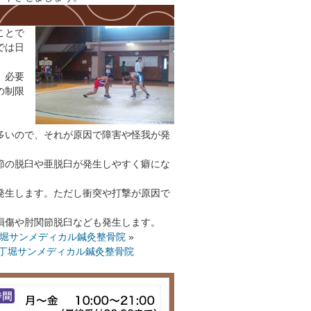
ことで
では日
、必要
の制限
多いので、それが原因で障害や怪我が発
節の脱臼や亜脱臼が発生しやすく癖にな
発生します。ただし衝突や打撃が原因で
損傷や肘関節脱臼なども発生します。
八丁堀サンメディカル鍼灸整骨院
»
区八丁堀サンメディカル鍼灸整骨院