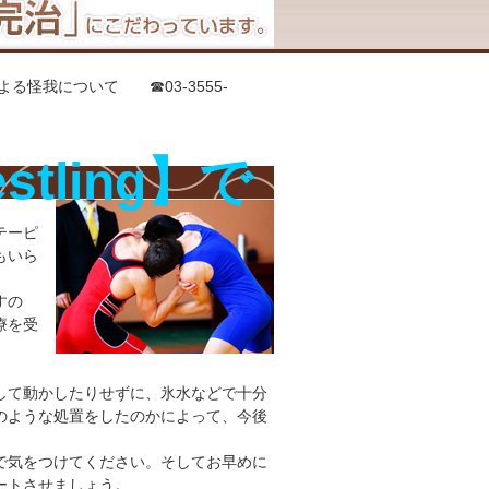
よる怪我について ☎03-3555-
カル鍼灸整骨院
ling
】で
。
テーピ
もいら
すの
療を受
して動かしたりせずに、氷水などで十分
のような処置をしたのかによって、今後
で気をつけてください。そしてお早めに
ートさせましょう。