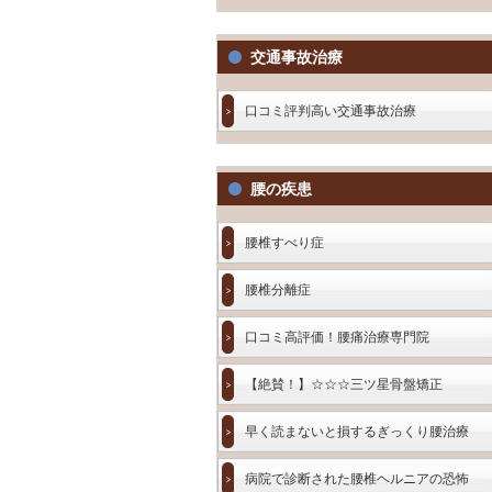
交通事故治療
口コミ評判高い交通事故治療
腰の疾患
腰椎すべり症
腰椎分離症
口コミ高評価！腰痛治療専門院
【絶賛！】☆☆☆三ツ星骨盤矯正
早く読まないと損するぎっくり腰治療
病院で診断された腰椎ヘルニアの恐怖