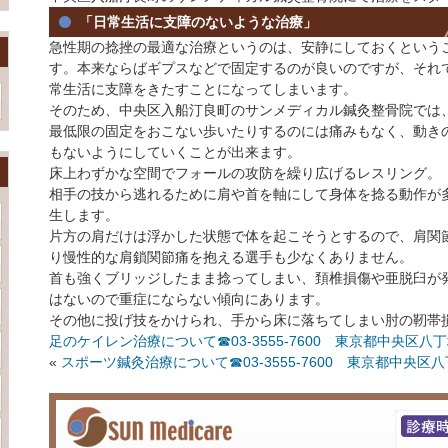
「日常生活に支障のないような治療」
急性期の捻挫の最適な治療というのは、安静にしておくという
す。本来ならばギプスなどで固定するのが良いのですが、それ
常生活に支障をきたすことになってしまいます。
そのため、中央区入船汀良町のサンメディカル鍼灸整骨院では
最低限の固定をおこない歩いたりするのには痛みもなく、動き
もないようにしていくことが出来ます。
床上わずかな空間でフォールの攻防を繰り広げるレスリング。
相手の技から逃れるために肩や首を軸にして身体を捻る動作が
生します。
片方の肩だけは浮かした状態で体を起こそうとするので、肩関
り慢性的な肩鎖関節痛を抱える選手も少なくありません。
首も強くブリッジしたまま捻ってしまい、頚椎損傷や亜脱臼が
はないので重症にならない傾向にあります。
その他に投げ技をかけられ、手から床に落ちてしまい肘の靭帯
足のケイレン治療について☎03-3555-7600 東京都中央区
«
スポーツ鍼灸治療について☎03-3555-7600 東京都中央