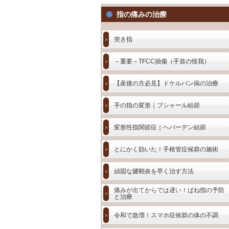
指の痛みの治療
突き指
－重要－TFCC損傷（手首の怪我）
【産後の方必見】ドケルバン病の治療
手の指の変形｜ブシャール結節
変形性指関節症｜ヘバーデン結節
とにかく効いた！手根管症候群の施術
頑固な腱鞘炎を早く治す方法
痛みが出てからでは遅い！ばね指の予防
と治療
令和で急増！スマホ症候群の体の不調