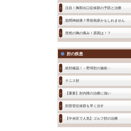
注目！胸郭出口症候群の予防と治療
肋間神経痛？帯状疱疹かもしれません
突然の胸の痛み！原因は！？
肘の疾患
絶対確認！－野球肘の施術－
テニス肘
【重要】肘内障の治療に強い
肘部管症候群を早く治す
【中央区で人気】ゴルフ肘の治療