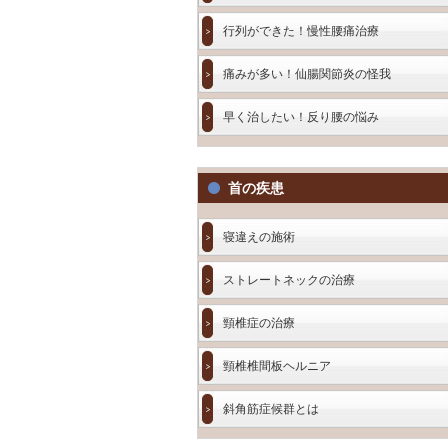
行列ができた！慢性腰痛治療
痛みが多い！仙腸関節炎の怪我
早く治したい！反り腰の悩み
首の疾患
寝違えの施術
ストレートネックの治療
頸椎症の治療
頸椎椎間板ヘルニア
斜角筋症候群とは