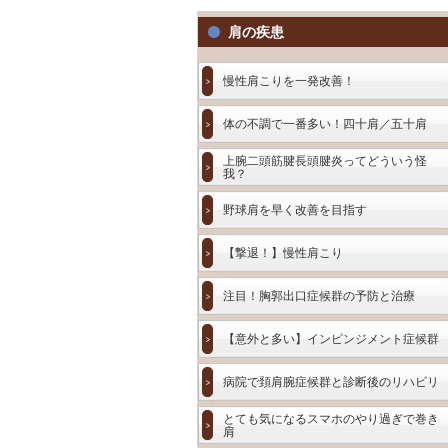
肩の疾患
慢性肩こりを一発改善！
体の不調で一番多い！四十肩／五十肩
上腕二頭筋腱長頭腱炎ってどういう怪
我？
野球肩を早く改善を目指す
【撃退！】慢性肩こり
注目！胸郭出口症候群の予防と治療
【意外と多い】インピンジメント症候群
病院で頚肩腕症候群と診断後のリハビリ
とても気になるスマホのやり過ぎで巻き
肩