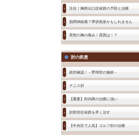
注目！胸郭出口症候群の予防と治療
肋間神経痛？帯状疱疹かもしれません
突然の胸の痛み！原因は！？
肘の疾患
絶対確認！－野球肘の施術－
テニス肘
【重要】肘内障の治療に強い
肘部管症候群を早く治す
【中央区で人気】ゴルフ肘の治療