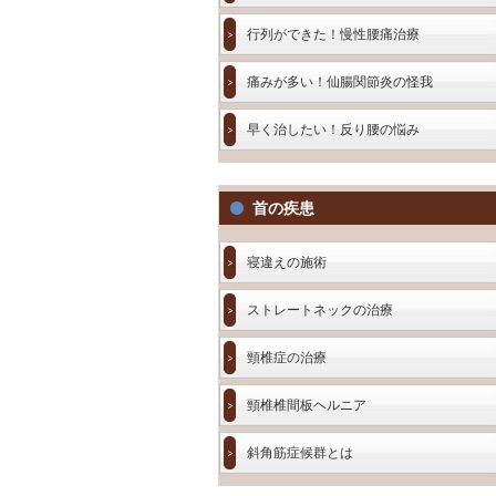
行列ができた！慢性腰痛治療
痛みが多い！仙腸関節炎の怪我
早く治したい！反り腰の悩み
首の疾患
寝違えの施術
ストレートネックの治療
頸椎症の治療
頸椎椎間板ヘルニア
斜角筋症候群とは