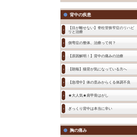
背中の疾患
【目が離せない】脊柱管狭窄症のリハビ
リと治療
側弯症の整体、治療って何？
【原因解明！】背中の痛みの治療
【朗報】猫背が気になっている方へ
【急増中】体の歪みからくる体調不良
★大人気★肩甲骨はがし
ぎっくり背中は本当に辛い
胸の痛み