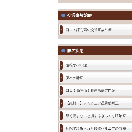
交通事故治療
口コミ評判高い交通事故治療
腰の疾患
腰椎すべり症
腰椎分離症
口コミ高評価！腰痛治療専門院
【絶賛！】☆☆☆三ツ星骨盤矯正
早く読まないと損するぎっくり腰治療
病院で診断された腰椎ヘルニアの恐怖