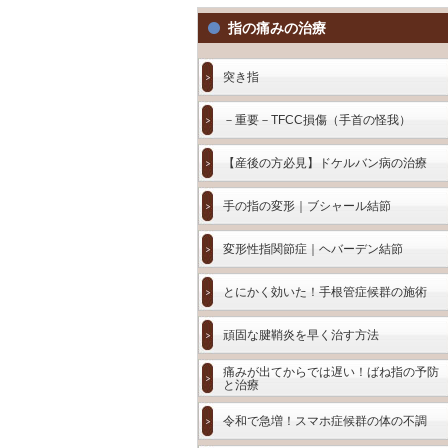
指の痛みの治療
突き指
－重要－TFCC損傷（手首の怪我）
【産後の方必見】ドケルバン病の治療
手の指の変形｜ブシャール結節
変形性指関節症｜ヘバーデン結節
とにかく効いた！手根管症候群の施術
頑固な腱鞘炎を早く治す方法
痛みが出てからでは遅い！ばね指の予防
と治療
令和で急増！スマホ症候群の体の不調