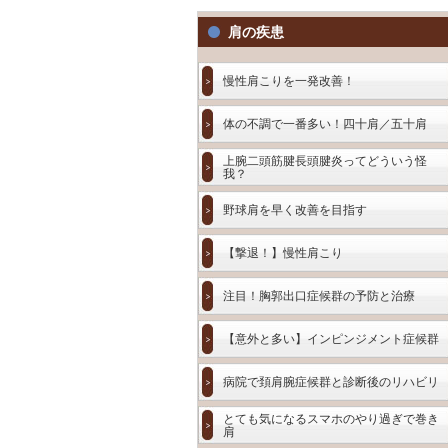
肩の疾患
慢性肩こりを一発改善！
体の不調で一番多い！四十肩／五十肩
上腕二頭筋腱長頭腱炎ってどういう怪
我？
野球肩を早く改善を目指す
【撃退！】慢性肩こり
注目！胸郭出口症候群の予防と治療
【意外と多い】インピンジメント症候群
病院で頚肩腕症候群と診断後のリハビリ
とても気になるスマホのやり過ぎで巻き
肩