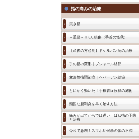
指の痛みの治療
突き指
－重要－TFCC損傷（手首の怪我）
【産後の方必見】ドケルバン病の治療
手の指の変形｜ブシャール結節
変形性指関節症｜ヘバーデン結節
とにかく効いた！手根管症候群の施術
頑固な腱鞘炎を早く治す方法
痛みが出てからでは遅い！ばね指の予防
と治療
令和で急増！スマホ症候群の体の不調