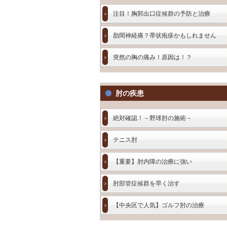
注目！胸郭出口症候群の予防と治療
肋間神経痛？帯状疱疹かもしれません
突然の胸の痛み！原因は！？
肘の疾患
絶対確認！－野球肘の施術－
テニス肘
【重要】肘内障の治療に強い
肘部管症候群を早く治す
【中央区で人気】ゴルフ肘の治療