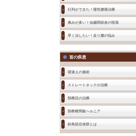
行列ができた！慢性腰痛治療
痛みが多い！仙腸関節炎の怪我
早く治したい！反り腰の悩み
首の疾患
寝違えの施術
ストレートネックの治療
頸椎症の治療
頸椎椎間板ヘルニア
斜角筋症候群とは