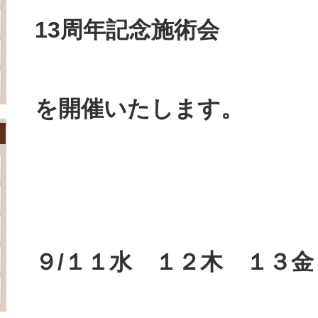
13周年記念施術会
を開催いたします。
９/１１水 １２木 １３金