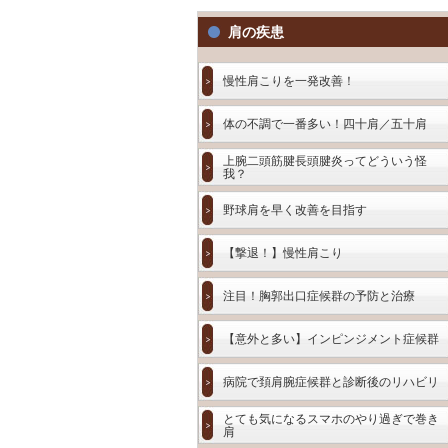
肩の疾患
慢性肩こりを一発改善！
体の不調で一番多い！四十肩／五十肩
上腕二頭筋腱長頭腱炎ってどういう怪
我？
野球肩を早く改善を目指す
【撃退！】慢性肩こり
注目！胸郭出口症候群の予防と治療
【意外と多い】インピンジメント症候群
病院で頚肩腕症候群と診断後のリハビリ
とても気になるスマホのやり過ぎで巻き
肩