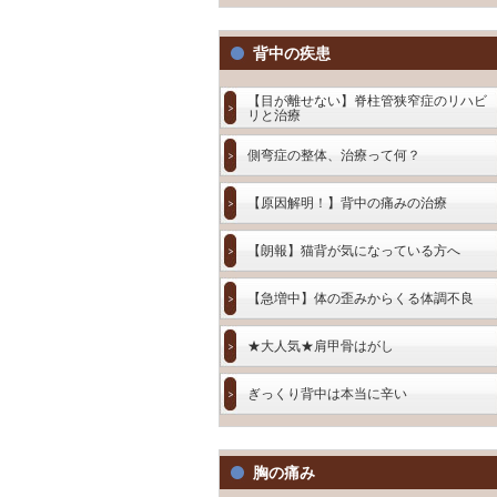
背中の疾患
【目が離せない】脊柱管狭窄症のリハビ
リと治療
側弯症の整体、治療って何？
【原因解明！】背中の痛みの治療
【朗報】猫背が気になっている方へ
【急増中】体の歪みからくる体調不良
★大人気★肩甲骨はがし
ぎっくり背中は本当に辛い
胸の痛み