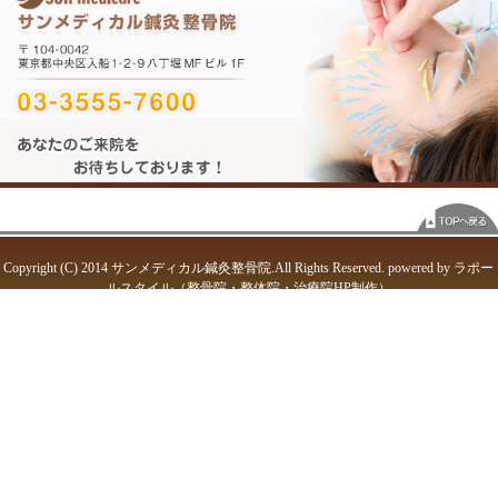
四十肩・五十肩について☎03-3555-7600 東京都中央区八丁堀
«
吸い玉について☎03-3555-7600 東京都中央区八丁堀サンメデ
アクセス
〒104-0042 東京都中央区入船1-2-9 八丁堀MFビル1F