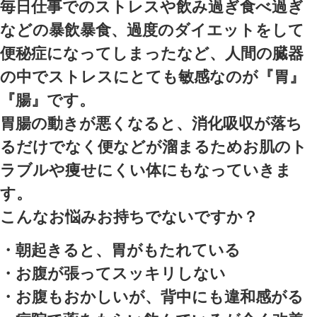
胃腸の不調は体の不調につな
す！
毎日仕事でのストレスや飲み