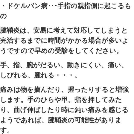
うです。
腱鞘炎とは、筋肉の両端にあ
いう筒の中を通るのですが、
のあいだに起きた炎症をいい
には、代表的な病名が二つあ
・バネ指（屈筋腱炎）･･･手
する腱におこるもの
・ドケルバン病･･･手指の親