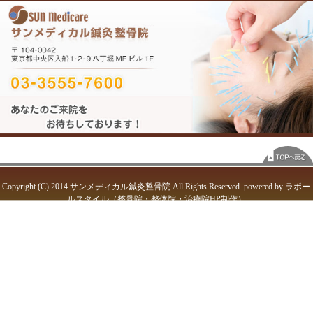
よる筋肉の異常緊張と考えて
腱鞘炎の場合、その緊張を取
での回復が可能です。
顔面神経麻痺の治療 ☎03-3555-7600 東京都中央区入船 サン
«
ゴルフでの怪我/体のメンテナンス ☎03-3555-7600 東京都/
骨院