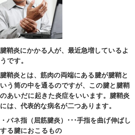
Blog記事一覧
>
supo-tu
,
ばね指
,
スマホ症候群
,
マッサージ（massag
炎
,
超音波
,
鍼灸治療
> 腱鞘炎について ☎03-3555-7600 東京
整骨院
腱鞘炎について ☎03-3555-7600 東京都中央区八丁堀サンメディカル鍼灸整骨院
2020.09.18 | Category:
supo-tu
,
ばね指
,
スマホ症候群
,
マッサージ（m
治療
,
腱鞘炎
,
超音波
,
鍼灸治療
腱鞘炎
腱鞘炎にかかる人が、最近急