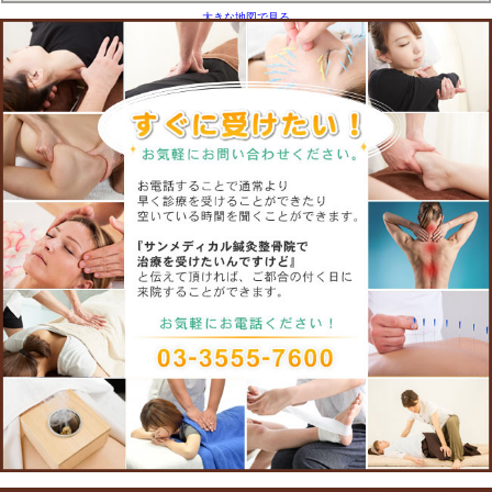
の研究で成果を上げている、
です。
１．症状の確認
患部の動きに対して痛いかを
す。曲げるときなど痛みの状
認致します。
２．筋肉の疲労と緊張をとる
腱鞘炎は患部の使いすぎで疲