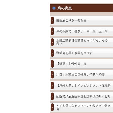
肩の疾患
慢性肩こりを一発改善！
体の不調で一番多い！四十肩／五十肩
上腕二頭筋腱長頭腱炎ってどういう怪
我？
野球肩を早く改善を目指す
【撃退！】慢性肩こり
注目！胸郭出口症候群の予防と治療
【意外と多い】インピンジメント症候群
病院で頚肩腕症候群と診断後のリハビリ
とても気になるスマホのやり過ぎで巻き
肩