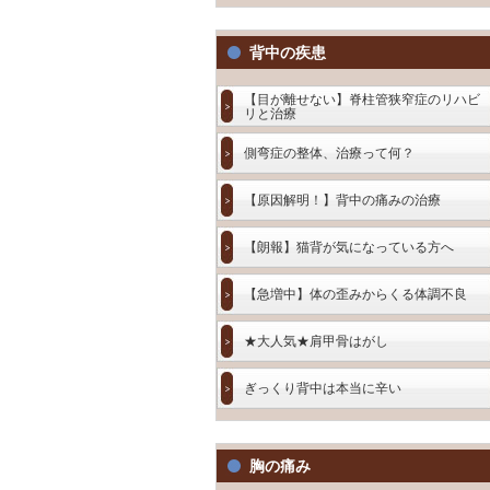
背中の疾患
【目が離せない】脊柱管狭窄症のリハビ
リと治療
側弯症の整体、治療って何？
【原因解明！】背中の痛みの治療
【朗報】猫背が気になっている方へ
【急増中】体の歪みからくる体調不良
★大人気★肩甲骨はがし
ぎっくり背中は本当に辛い
胸の痛み