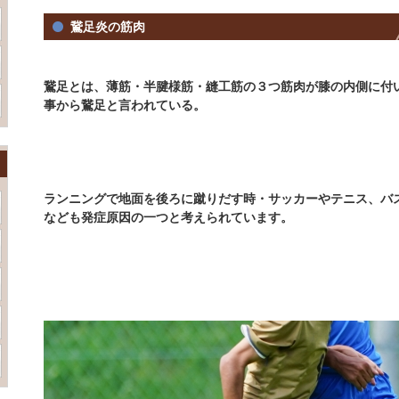
鵞足炎の筋肉
鵞足とは、薄筋・半腱様筋・縫工筋の３つ筋肉が膝の内側に付
事から鵞足と言われている。
ランニングで地面を後ろに蹴りだす時・サッカーやテニス、バ
なども発症原因の一つと考えられています。