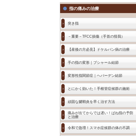
指の痛みの治療
突き指
－重要－TFCC損傷（手首の怪我）
【産後の方必見】ドケルバン病の治療
手の指の変形｜ブシャール結節
変形性指関節症｜ヘバーデン結節
とにかく効いた！手根管症候群の施術
頑固な腱鞘炎を早く治す方法
痛みが出てからでは遅い！ばね指の予防
と治療
令和で急増！スマホ症候群の体の不調