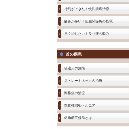
行列ができた！慢性腰痛治療
痛みが多い！仙腸関節炎の怪我
早く治したい！反り腰の悩み
首の疾患
寝違えの施術
ストレートネックの治療
頸椎症の治療
頸椎椎間板ヘルニア
斜角筋症候群とは