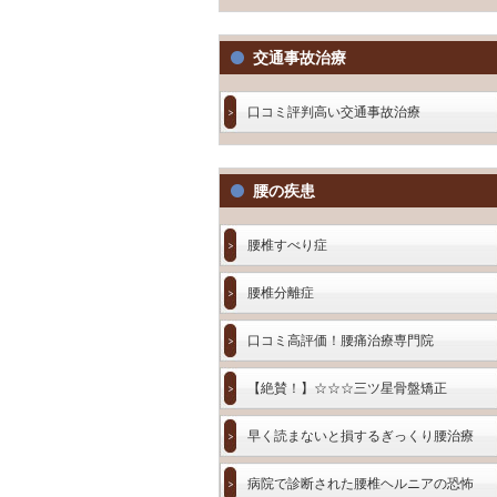
交通事故治療
口コミ評判高い交通事故治療
腰の疾患
腰椎すべり症
腰椎分離症
口コミ高評価！腰痛治療専門院
【絶賛！】☆☆☆三ツ星骨盤矯正
早く読まないと損するぎっくり腰治療
病院で診断された腰椎ヘルニアの恐怖