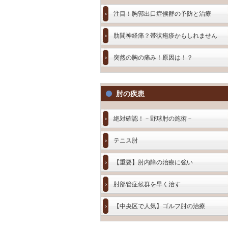
注目！胸郭出口症候群の予防と治療
肋間神経痛？帯状疱疹かもしれません
突然の胸の痛み！原因は！？
肘の疾患
絶対確認！－野球肘の施術－
テニス肘
【重要】肘内障の治療に強い
肘部管症候群を早く治す
【中央区で人気】ゴルフ肘の治療