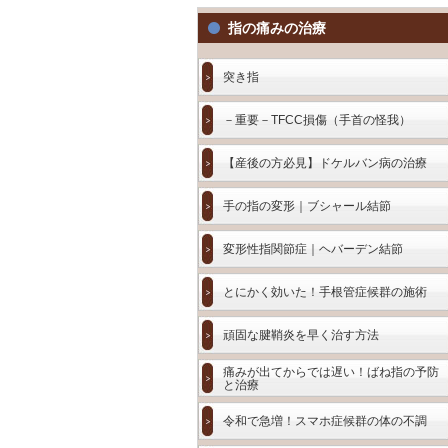
指の痛みの治療
突き指
－重要－TFCC損傷（手首の怪我）
【産後の方必見】ドケルバン病の治療
手の指の変形｜ブシャール結節
変形性指関節症｜ヘバーデン結節
とにかく効いた！手根管症候群の施術
頑固な腱鞘炎を早く治す方法
痛みが出てからでは遅い！ばね指の予防
と治療
令和で急増！スマホ症候群の体の不調