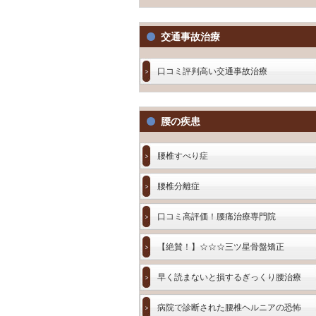
交通事故治療
口コミ評判高い交通事故治療
腰の疾患
腰椎すべり症
腰椎分離症
口コミ高評価！腰痛治療専門院
【絶賛！】☆☆☆三ツ星骨盤矯正
早く読まないと損するぎっくり腰治療
病院で診断された腰椎ヘルニアの恐怖