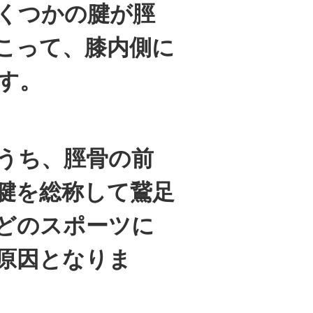
くつかの腱が脛
こって、膝内側に
す。
うち、脛骨の前
腱を総称して鵞足
どのスポーツに
原因となりま