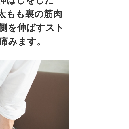
伸ばしをした
太もも裏の筋肉
側を伸ばすスト
痛みます。