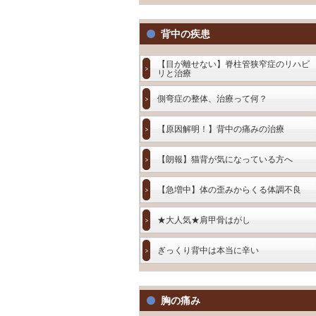
背中の疾患
【目が離せない】脊柱管狭窄症のリハビ
リと治療
側弯症の整体、治療って何？
【原因解明！】背中の痛みの治療
【朗報】猫背が気になっている方へ
【急増中】体の歪みからくる体調不良
★大人気★肩甲骨はがし
ぎっくり背中は本当に辛い
胸の痛み