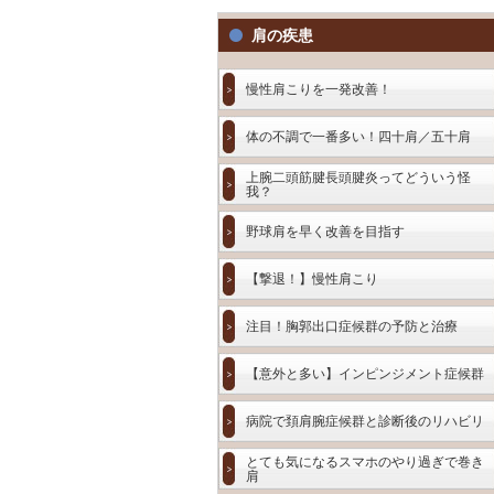
肩の疾患
慢性肩こりを一発改善！
体の不調で一番多い！四十肩／五十肩
上腕二頭筋腱長頭腱炎ってどういう怪
我？
野球肩を早く改善を目指す
【撃退！】慢性肩こり
注目！胸郭出口症候群の予防と治療
【意外と多い】インピンジメント症候群
病院で頚肩腕症候群と診断後のリハビリ
とても気になるスマホのやり過ぎで巻き
肩