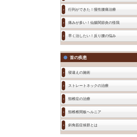
行列ができた！慢性腰痛治療
痛みが多い！仙腸関節炎の怪我
早く治したい！反り腰の悩み
首の疾患
寝違えの施術
ストレートネックの治療
頸椎症の治療
頸椎椎間板ヘルニア
斜角筋症候群とは