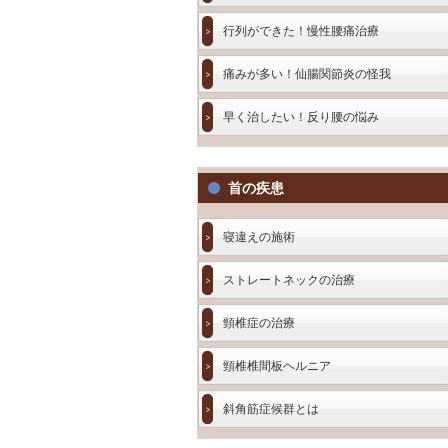
行列ができた！慢性腰痛治療
痛みが多い！仙腸関節炎の怪我
早く治したい！反り腰の悩み
首の疾患
寝違えの施術
ストレートネックの治療
頸椎症の治療
頸椎椎間板ヘルニア
斜角筋症候群とは