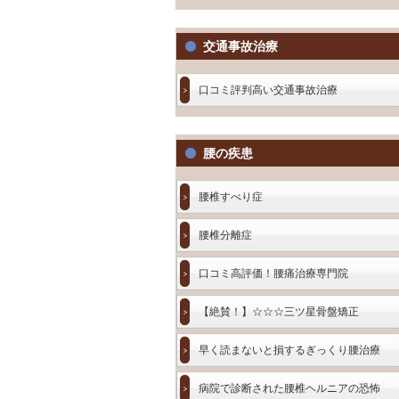
交通事故治療
口コミ評判高い交通事故治療
腰の疾患
腰椎すべり症
腰椎分離症
口コミ高評価！腰痛治療専門院
【絶賛！】☆☆☆三ツ星骨盤矯正
早く読まないと損するぎっくり腰治療
病院で診断された腰椎ヘルニアの恐怖