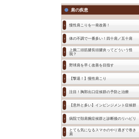
肩の疾患
慢性肩こりを一発改善！
体の不調で一番多い！四十肩／五十肩
上腕二頭筋腱長頭腱炎ってどういう怪
我？
野球肩を早く改善を目指す
【撃退！】慢性肩こり
注目！胸郭出口症候群の予防と治療
【意外と多い】インピンジメント症候群
病院で頚肩腕症候群と診断後のリハビリ
とても気になるスマホのやり過ぎで巻き
肩