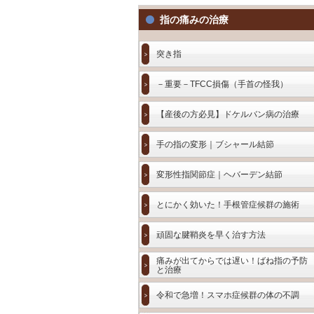
指の痛みの治療
突き指
－重要－TFCC損傷（手首の怪我）
【産後の方必見】ドケルバン病の治療
手の指の変形｜ブシャール結節
変形性指関節症｜ヘバーデン結節
とにかく効いた！手根管症候群の施術
頑固な腱鞘炎を早く治す方法
痛みが出てからでは遅い！ばね指の予防
と治療
令和で急増！スマホ症候群の体の不調