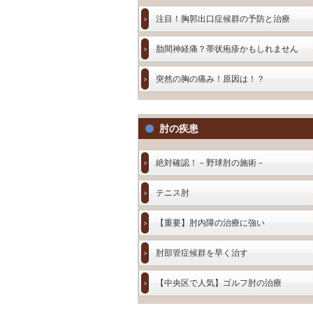
注目！胸郭出口症候群の予防と治療
肋間神経痛？帯状疱疹かもしれません
突然の胸の痛み！原因は！？
肘の疾患
絶対確認！－野球肘の施術－
テニス肘
【重要】肘内障の治療に強い
肘部管症候群を早く治す
【中央区で人気】ゴルフ肘の治療