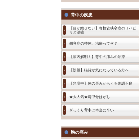
背中の疾患
【目が離せない】脊柱管狭窄症のリハビ
リと治療
側弯症の整体、治療って何？
【原因解明！】背中の痛みの治療
【朗報】猫背が気になっている方へ
【急増中】体の歪みからくる体調不良
★大人気★肩甲骨はがし
ぎっくり背中は本当に辛い
胸の痛み