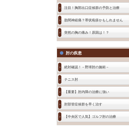
注目！胸郭出口症候群の予防と治療
肋間神経痛？帯状疱疹かもしれません
突然の胸の痛み！原因は！？
肘の疾患
絶対確認！－野球肘の施術－
テニス肘
【重要】肘内障の治療に強い
肘部管症候群を早く治す
【中央区で人気】ゴルフ肘の治療