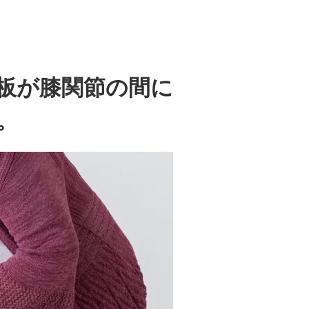
板が膝関節の間に
。