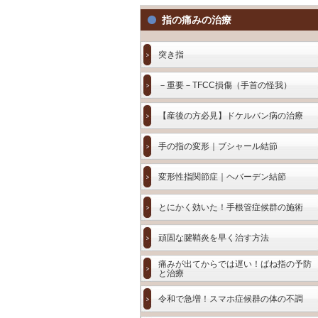
指の痛みの治療
突き指
－重要－TFCC損傷（手首の怪我）
【産後の方必見】ドケルバン病の治療
手の指の変形｜ブシャール結節
変形性指関節症｜ヘバーデン結節
とにかく効いた！手根管症候群の施術
頑固な腱鞘炎を早く治す方法
痛みが出てからでは遅い！ばね指の予防
と治療
令和で急増！スマホ症候群の体の不調