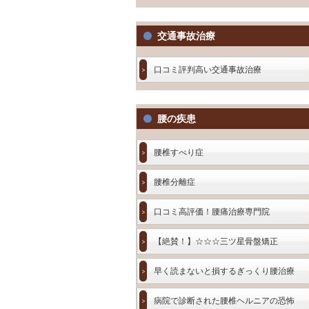
交通事故治療
口コミ評判高い交通事故治療
腰の疾患
腰椎すべり症
腰椎分離症
口コミ高評価！腰痛治療専門院
【絶賛！】☆☆☆三ツ星骨盤矯正
早く読まないと損するぎっくり腰治療
病院で診断された腰椎ヘルニアの恐怖