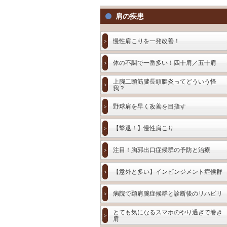
肩の疾患
慢性肩こりを一発改善！
体の不調で一番多い！四十肩／五十肩
上腕二頭筋腱長頭腱炎ってどういう怪
我？
野球肩を早く改善を目指す
【撃退！】慢性肩こり
注目！胸郭出口症候群の予防と治療
【意外と多い】インピンジメント症候群
病院で頚肩腕症候群と診断後のリハビリ
とても気になるスマホのやり過ぎで巻き
肩