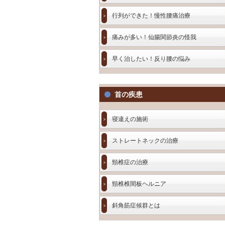
行列ができた！慢性腰痛治療
痛みが多い！仙腸関節炎の怪我
早く治したい！反り腰の悩み
首の疾患
寝違えの施術
ストレートネックの治療
頸椎症の治療
頸椎椎間板ヘルニア
斜角筋症候群とは