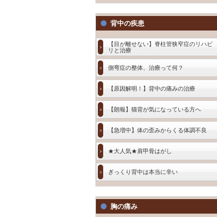
背中の疾患
【目が離せない】脊柱管狭窄症のリハビ
リと治療
側弯症の整体、治療って何？
【原因解明！】背中の痛みの治療
【朗報】猫背が気になっている方へ
【急増中】体の歪みからくる体調不良
★大人気★肩甲骨はがし
ぎっくり背中は本当に辛い
胸の痛み