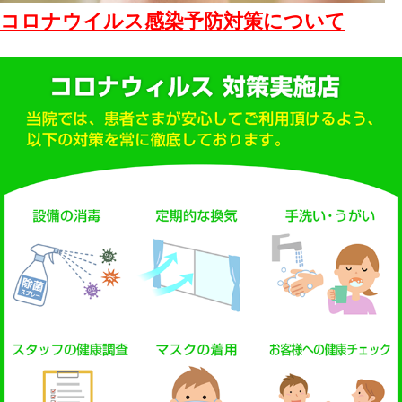
膝痛は、単純に膝周りの筋肉
織を取り替えても解決が難し
当院では、膝痛を根本的に解
に、股関節に本来の働きを取