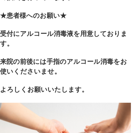
あまりに変形が強い場合には
い場合があります。膝痛の施
だけ早いうちに始める方が良
す。