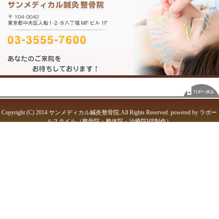
【休診日】
お盆、年末年始
【電話番号】
☎:03-3555-7600
【メール】
✉:sun_m523@yahoo.co.jp
【ＨＰ ＱＲコード