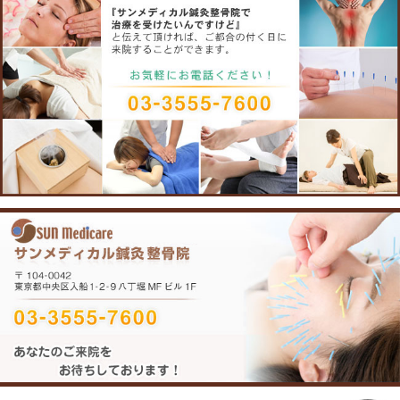
【休診日】
お盆、年末年始
【電話番号】
☎:03-3555-7600
【メール】
✉:sun_m523@yahoo.co.jp
【ＨＰ ＱＲコード