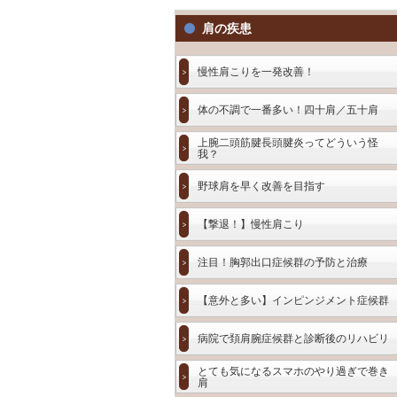
肩の疾患
慢性肩こりを一発改善！
体の不調で一番多い！四十肩／五十肩
上腕二頭筋腱長頭腱炎ってどういう怪
我？
野球肩を早く改善を目指す
【撃退！】慢性肩こり
注目！胸郭出口症候群の予防と治療
【意外と多い】インピンジメント症候群
病院で頚肩腕症候群と診断後のリハビリ
とても気になるスマホのやり過ぎで巻き
肩