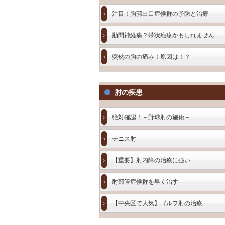
注目！胸郭出口症候群の予防と治療
肋間神経痛？帯状疱疹かもしれません
突然の胸の痛み！原因は！？
肘の疾患
絶対確認！－野球肘の施術－
テニス肘
【重要】肘内障の治療に強い
肘部管症候群を早く治す
【中央区で人気】ゴルフ肘の治療