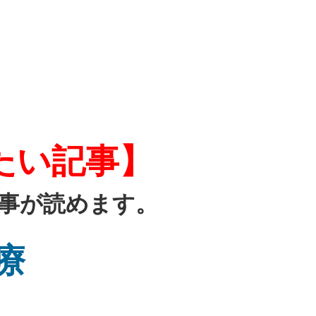
たい記事】
事が読めます。
療