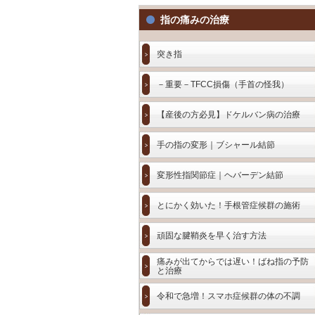
指の痛みの治療
突き指
－重要－TFCC損傷（手首の怪我）
【産後の方必見】ドケルバン病の治療
手の指の変形｜ブシャール結節
変形性指関節症｜ヘバーデン結節
とにかく効いた！手根管症候群の施術
頑固な腱鞘炎を早く治す方法
痛みが出てからでは遅い！ばね指の予防
と治療
令和で急増！スマホ症候群の体の不調