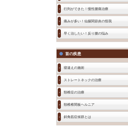
行列ができた！慢性腰痛治療
痛みが多い！仙腸関節炎の怪我
早く治したい！反り腰の悩み
首の疾患
寝違えの施術
ストレートネックの治療
頸椎症の治療
頸椎椎間板ヘルニア
斜角筋症候群とは