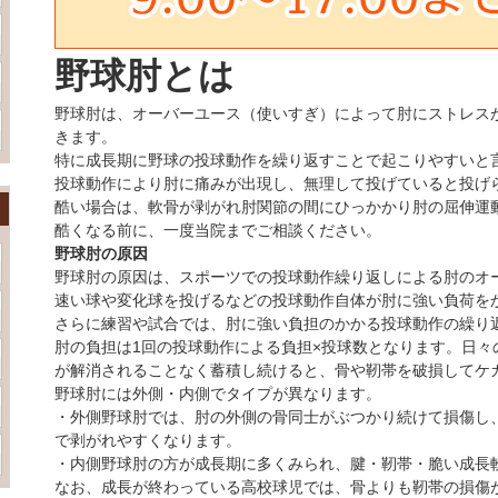
野球肘とは
野球肘は、オーバーユース（使いすぎ）によって肘にストレス
きます。
特に成長期に野球の投球動作を繰り返すことで起こりやすいと
投球動作により肘に痛みが出現し、無理して投げていると投げ
酷い場合は、軟骨が剥がれ肘関節の間にひっかかり肘の屈伸運
酷くなる前に、一度当院までご相談ください。
野球肘の原因
野球肘の原因は、スポーツでの投球動作繰り返しによる肘のオ
速い球や変化球を投げるなどの投球動作自体が肘に強い負荷を
さらに練習や試合では、肘に強い負担のかかる投球動作の繰り
肘の負担は1回の投球動作による負担×投球数となります。日々
が解消されることなく蓄積し続けると、骨や靭帯を破損してケ
野球肘には外側・内側でタイプが異なります。
・外側野球肘では、肘の外側の骨同士がぶつかり続けて損傷し
で剥がれやすくなります。
・内側野球肘の方が成長期に多くみられ、腱・靭帯・脆い成長
なお、成長が終わっている高校球児では、骨よりも靭帯の損傷