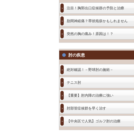
注目！胸郭出口症候群の予防と治療
肋間神経痛？帯状疱疹かもしれません
突然の胸の痛み！原因は！？
肘の疾患
絶対確認！－野球肘の施術－
テニス肘
【重要】肘内障の治療に強い
肘部管症候群を早く治す
【中央区で人気】ゴルフ肘の治療