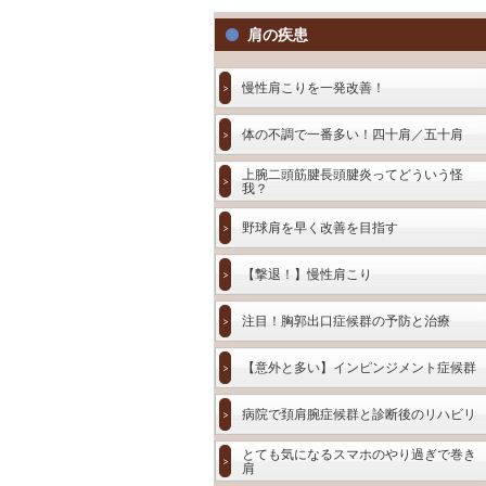
肩の疾患
慢性肩こりを一発改善！
体の不調で一番多い！四十肩／五十肩
上腕二頭筋腱長頭腱炎ってどういう怪
我？
野球肩を早く改善を目指す
【撃退！】慢性肩こり
注目！胸郭出口症候群の予防と治療
【意外と多い】インピンジメント症候群
病院で頚肩腕症候群と診断後のリハビリ
とても気になるスマホのやり過ぎで巻き
肩