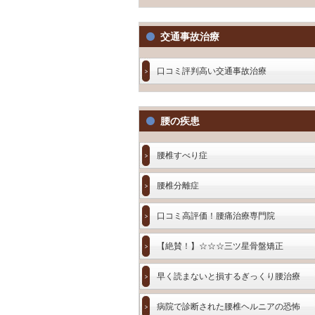
交通事故治療
口コミ評判高い交通事故治療
腰の疾患
腰椎すべり症
腰椎分離症
口コミ高評価！腰痛治療専門院
【絶賛！】☆☆☆三ツ星骨盤矯正
早く読まないと損するぎっくり腰治療
病院で診断された腰椎ヘルニアの恐怖