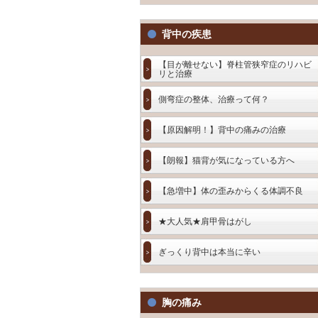
背中の疾患
【目が離せない】脊柱管狭窄症のリハビ
リと治療
側弯症の整体、治療って何？
【原因解明！】背中の痛みの治療
【朗報】猫背が気になっている方へ
【急増中】体の歪みからくる体調不良
★大人気★肩甲骨はがし
ぎっくり背中は本当に辛い
胸の痛み