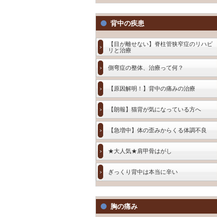
背中の疾患
【目が離せない】脊柱管狭窄症のリハビ
リと治療
側弯症の整体、治療って何？
【原因解明！】背中の痛みの治療
【朗報】猫背が気になっている方へ
【急増中】体の歪みからくる体調不良
★大人気★肩甲骨はがし
ぎっくり背中は本当に辛い
胸の痛み