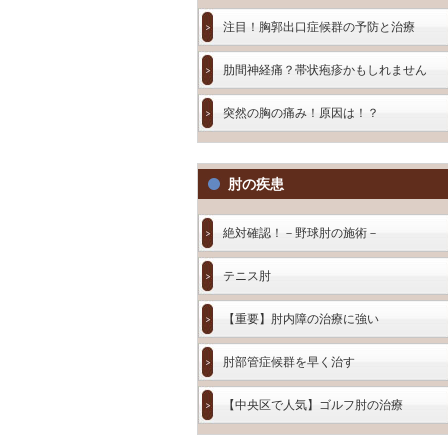
注目！胸郭出口症候群の予防と治療
肋間神経痛？帯状疱疹かもしれません
突然の胸の痛み！原因は！？
肘の疾患
絶対確認！－野球肘の施術－
テニス肘
【重要】肘内障の治療に強い
肘部管症候群を早く治す
【中央区で人気】ゴルフ肘の治療