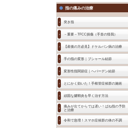
指の痛みの治療
突き指
－重要－TFCC損傷（手首の怪我）
【産後の方必見】ドケルバン病の治療
手の指の変形｜ブシャール結節
変形性指関節症｜ヘバーデン結節
とにかく効いた！手根管症候群の施術
頑固な腱鞘炎を早く治す方法
痛みが出てからでは遅い！ばね指の予防
と治療
令和で急増！スマホ症候群の体の不調