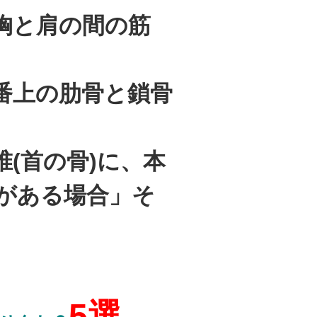
胸と肩の間の筋
番上の肋骨と鎖骨
(首の骨)に、本
がある場合」そ
5選