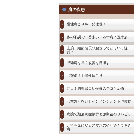
肩の疾患
慢性肩こりを一発改善！
体の不調で一番多い！四十肩／五十肩
上腕二頭筋腱長頭腱炎ってどういう怪
我？
野球肩を早く改善を目指す
【撃退！】慢性肩こり
注目！胸郭出口症候群の予防と治療
【意外と多い】インピンジメント症候群
病院で頚肩腕症候群と診断後のリハビリ
とても気になるスマホのやり過ぎで巻き
肩