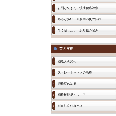
行列ができた！慢性腰痛治療
痛みが多い！仙腸関節炎の怪我
早く治したい！反り腰の悩み
首の疾患
寝違えの施術
ストレートネックの治療
頸椎症の治療
頸椎椎間板ヘルニア
斜角筋症候群とは