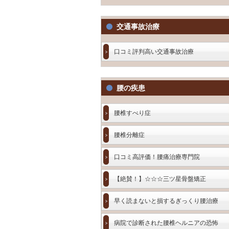
交通事故治療
口コミ評判高い交通事故治療
腰の疾患
腰椎すべり症
腰椎分離症
口コミ高評価！腰痛治療専門院
【絶賛！】☆☆☆三ツ星骨盤矯正
早く読まないと損するぎっくり腰治療
病院で診断された腰椎ヘルニアの恐怖