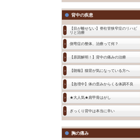
背中の疾患
【目が離せない】脊柱管狭窄症のリハビ
リと治療
側弯症の整体、治療って何？
【原因解明！】背中の痛みの治療
【朗報】猫背が気になっている方へ
【急増中】体の歪みからくる体調不良
★大人気★肩甲骨はがし
ぎっくり背中は本当に辛い
胸の痛み