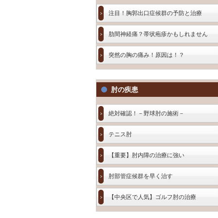
注目！胸郭出口症候群の予防と治療
肋間神経痛？帯状疱疹かもしれません
突然の胸の痛み！原因は！？
肘の疾患
絶対確認！－野球肘の施術－
テニス肘
【重要】肘内障の治療に強い
肘部管症候群を早く治す
【中央区で人気】ゴルフ肘の治療