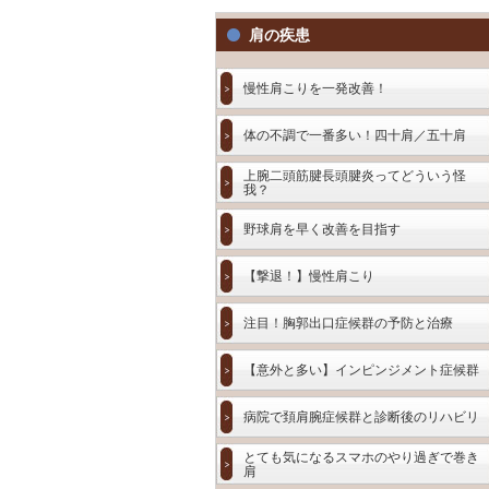
肩の疾患
慢性肩こりを一発改善！
体の不調で一番多い！四十肩／五十肩
上腕二頭筋腱長頭腱炎ってどういう怪
我？
野球肩を早く改善を目指す
【撃退！】慢性肩こり
注目！胸郭出口症候群の予防と治療
【意外と多い】インピンジメント症候群
病院で頚肩腕症候群と診断後のリハビリ
とても気になるスマホのやり過ぎで巻き
肩