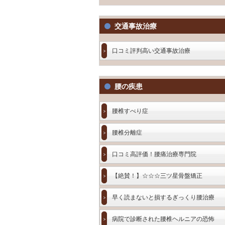
交通事故治療
口コミ評判高い交通事故治療
腰の疾患
腰椎すべり症
腰椎分離症
口コミ高評価！腰痛治療専門院
【絶賛！】☆☆☆三ツ星骨盤矯正
早く読まないと損するぎっくり腰治療
病院で診断された腰椎ヘルニアの恐怖