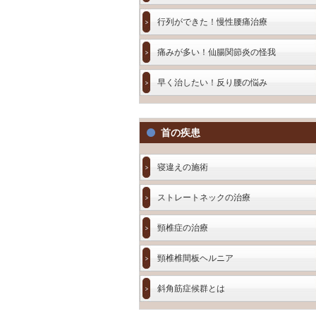
行列ができた！慢性腰痛治療
痛みが多い！仙腸関節炎の怪我
早く治したい！反り腰の悩み
首の疾患
寝違えの施術
ストレートネックの治療
頸椎症の治療
頸椎椎間板ヘルニア
斜角筋症候群とは