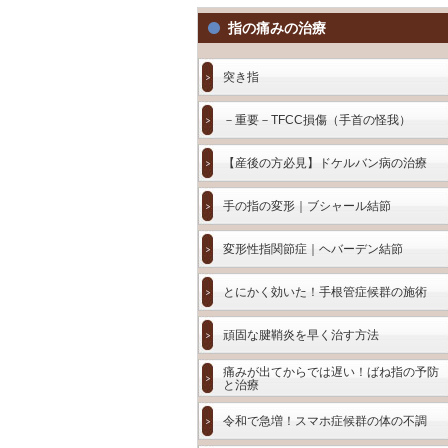
指の痛みの治療
突き指
－重要－TFCC損傷（手首の怪我）
【産後の方必見】ドケルバン病の治療
手の指の変形｜ブシャール結節
変形性指関節症｜ヘバーデン結節
とにかく効いた！手根管症候群の施術
頑固な腱鞘炎を早く治す方法
痛みが出てからでは遅い！ばね指の予防
と治療
令和で急増！スマホ症候群の体の不調