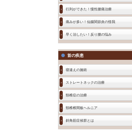
行列ができた！慢性腰痛治療
痛みが多い！仙腸関節炎の怪我
早く治したい！反り腰の悩み
首の疾患
寝違えの施術
ストレートネックの治療
頸椎症の治療
頸椎椎間板ヘルニア
斜角筋症候群とは