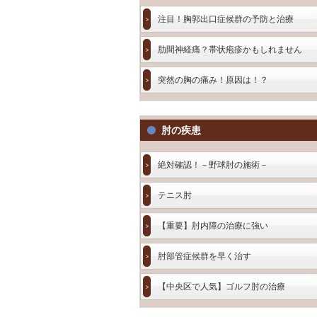
注目！胸郭出口症候群の予防と治療
肋間神経痛？帯状疱疹かもしれません
突然の胸の痛み！原因は！？
肘の疾患
絶対確認！－野球肘の施術－
テニス肘
【重要】肘内障の治療に強い
肘部管症候群を早く治す
【中央区で人気】ゴルフ肘の治療