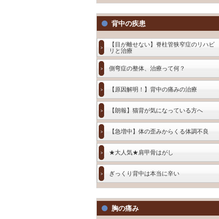
背中の疾患
【目が離せない】脊柱管狭窄症のリハビ
リと治療
側弯症の整体、治療って何？
【原因解明！】背中の痛みの治療
【朗報】猫背が気になっている方へ
【急増中】体の歪みからくる体調不良
★大人気★肩甲骨はがし
ぎっくり背中は本当に辛い
胸の痛み