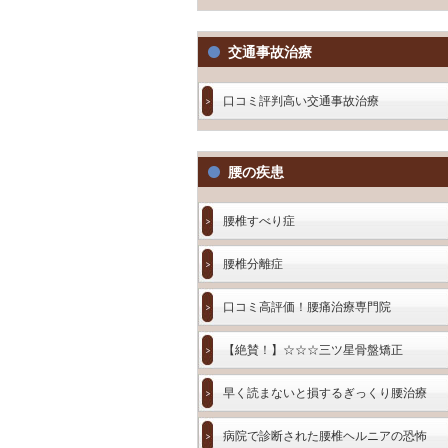
交通事故治療
口コミ評判高い交通事故治療
腰の疾患
腰椎すべり症
腰椎分離症
口コミ高評価！腰痛治療専門院
【絶賛！】☆☆☆三ツ星骨盤矯正
早く読まないと損するぎっくり腰治療
病院で診断された腰椎ヘルニアの恐怖