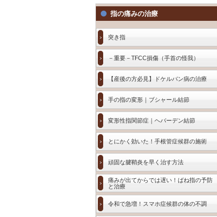
指の痛みの治療
突き指
－重要－TFCC損傷（手首の怪我）
【産後の方必見】ドケルバン病の治療
手の指の変形｜ブシャール結節
変形性指関節症｜ヘバーデン結節
とにかく効いた！手根管症候群の施術
頑固な腱鞘炎を早く治す方法
痛みが出てからでは遅い！ばね指の予防
と治療
令和で急増！スマホ症候群の体の不調