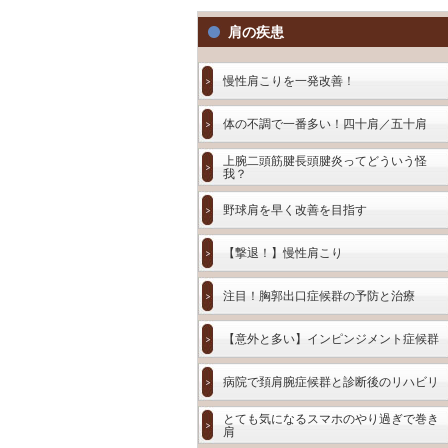
肩の疾患
慢性肩こりを一発改善！
体の不調で一番多い！四十肩／五十肩
上腕二頭筋腱長頭腱炎ってどういう怪
我？
野球肩を早く改善を目指す
【撃退！】慢性肩こり
注目！胸郭出口症候群の予防と治療
【意外と多い】インピンジメント症候群
病院で頚肩腕症候群と診断後のリハビリ
とても気になるスマホのやり過ぎで巻き
肩