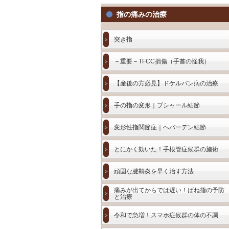
指の痛みの治療
突き指
－重要－TFCC損傷（手首の怪我）
【産後の方必見】ドケルバン病の治療
手の指の変形｜ブシャール結節
変形性指関節症｜ヘバーデン結節
とにかく効いた！手根管症候群の施術
頑固な腱鞘炎を早く治す方法
痛みが出てからでは遅い！ばね指の予防
と治療
令和で急増！スマホ症候群の体の不調