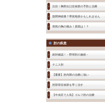
注目！胸郭出口症候群の予防と治療
肋間神経痛？帯状疱疹かもしれません
突然の胸の痛み！原因は！？
肘の疾患
絶対確認！－野球肘の施術－
テニス肘
【重要】肘内障の治療に強い
肘部管症候群を早く治す
【中央区で人気】ゴルフ肘の治療