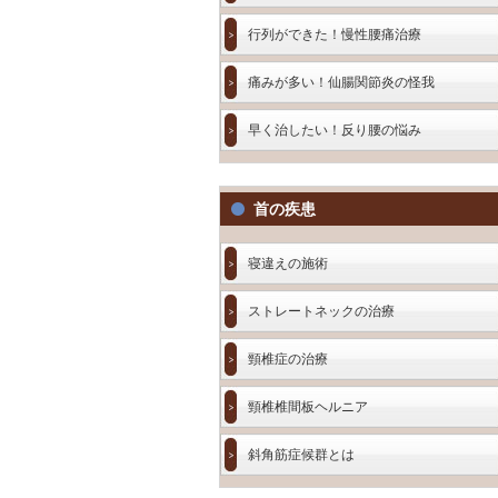
行列ができた！慢性腰痛治療
痛みが多い！仙腸関節炎の怪我
早く治したい！反り腰の悩み
首の疾患
寝違えの施術
ストレートネックの治療
頸椎症の治療
頸椎椎間板ヘルニア
斜角筋症候群とは