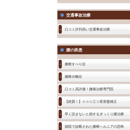
交通事故治療
口コミ評判高い交通事故治療
腰の疾患
腰椎すべり症
腰椎分離症
口コミ高評価！腰痛治療専門院
【絶賛！】☆☆☆三ツ星骨盤矯正
早く読まないと損するぎっくり腰治療
病院で診断された腰椎ヘルニアの恐怖