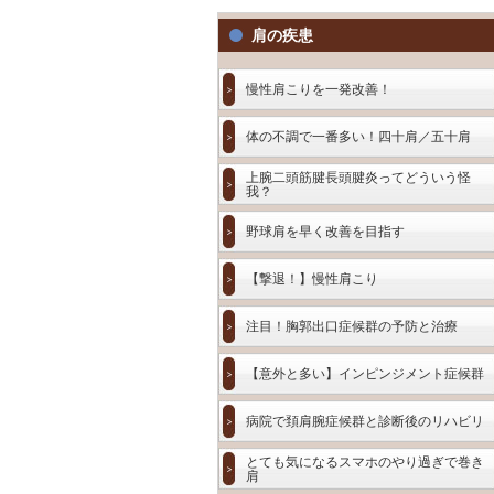
肩の疾患
慢性肩こりを一発改善！
体の不調で一番多い！四十肩／五十肩
上腕二頭筋腱長頭腱炎ってどういう怪
我？
野球肩を早く改善を目指す
【撃退！】慢性肩こり
注目！胸郭出口症候群の予防と治療
【意外と多い】インピンジメント症候群
病院で頚肩腕症候群と診断後のリハビリ
とても気になるスマホのやり過ぎで巻き
肩