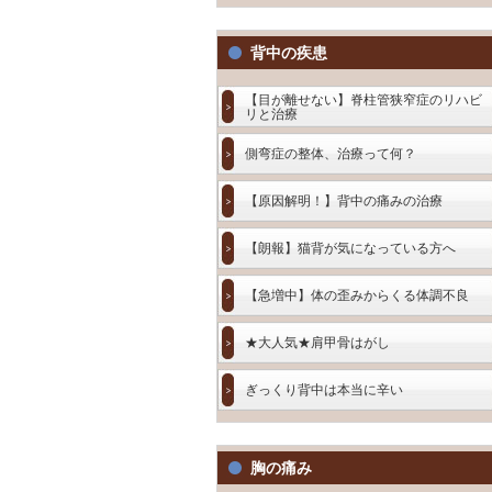
背中の疾患
【目が離せない】脊柱管狭窄症のリハビ
リと治療
側弯症の整体、治療って何？
【原因解明！】背中の痛みの治療
【朗報】猫背が気になっている方へ
【急増中】体の歪みからくる体調不良
★大人気★肩甲骨はがし
ぎっくり背中は本当に辛い
胸の痛み