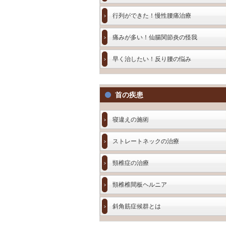
行列ができた！慢性腰痛治療
痛みが多い！仙腸関節炎の怪我
早く治したい！反り腰の悩み
首の疾患
寝違えの施術
ストレートネックの治療
頸椎症の治療
頸椎椎間板ヘルニア
斜角筋症候群とは