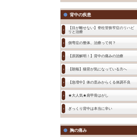
背中の疾患
【目が離せない】脊柱管狭窄症のリハビ
リと治療
側弯症の整体、治療って何？
【原因解明！】背中の痛みの治療
【朗報】猫背が気になっている方へ
【急増中】体の歪みからくる体調不良
★大人気★肩甲骨はがし
ぎっくり背中は本当に辛い
胸の痛み