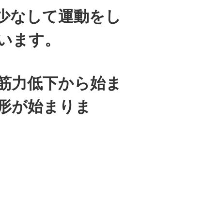
少なして運動をし
います。
筋力低下から始ま
形が始まりま