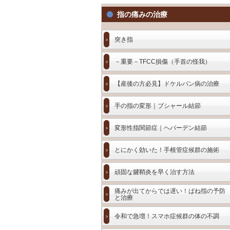
指の痛みの治療
突き指
－重要－TFCC損傷（手首の怪我）
【産後の方必見】ドケルバン病の治療
手の指の変形｜ブシャール結節
変形性指関節症｜ヘバーデン結節
とにかく効いた！手根管症候群の施術
頑固な腱鞘炎を早く治す方法
痛みが出てからでは遅い！ばね指の予防
と治療
令和で急増！スマホ症候群の体の不調