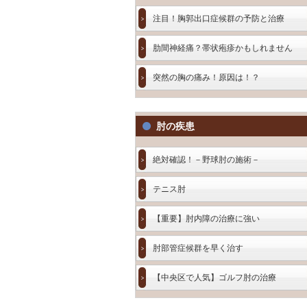
注目！胸郭出口症候群の予防と治療
肋間神経痛？帯状疱疹かもしれません
突然の胸の痛み！原因は！？
肘の疾患
絶対確認！－野球肘の施術－
テニス肘
【重要】肘内障の治療に強い
肘部管症候群を早く治す
【中央区で人気】ゴルフ肘の治療