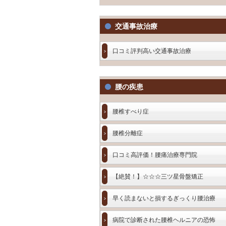
交通事故治療
口コミ評判高い交通事故治療
腰の疾患
腰椎すべり症
腰椎分離症
口コミ高評価！腰痛治療専門院
【絶賛！】☆☆☆三ツ星骨盤矯正
早く読まないと損するぎっくり腰治療
病院で診断された腰椎ヘルニアの恐怖