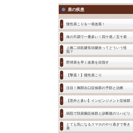
肩の疾患
慢性肩こりを一発改善！
体の不調で一番多い！四十肩／五十肩
上腕二頭筋腱長頭腱炎ってどういう怪
我？
野球肩を早く改善を目指す
【撃退！】慢性肩こり
注目！胸郭出口症候群の予防と治療
【意外と多い】インピンジメント症候群
病院で頚肩腕症候群と診断後のリハビリ
とても気になるスマホのやり過ぎで巻き
肩