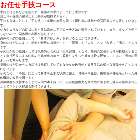
Blog記事一覧
>
未分類
> 手技はこちら
手技はこちら
2026.06.07 | Category:
未分類
お任せ手技コース
手技とは道具などを使わず、施術者の手によって行う手法です。
肩こりや腰痛の緩和などに効果が期待できます。
手技も身体に対して「手を使って血流の改善を図って慢性痛の緩和
す。
ケガやコリなどの症状に対する効果的なアプローチ方法が確立され
しないので、副作用の心配がありません。
身体の不調の原因として、「身体のゆがみ」をあげることができま
身体のゆがみにより、筋肉や神経に負荷が生じ、「緊張」や「コリ
ます。
そのゆがみの原因としては代表的なものは「生活習慣」となり、筋