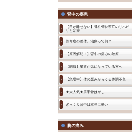
背中の疾患
【目が離せない】脊柱管狭窄症のリハビ
リと治療
側弯症の整体、治療って何？
【原因解明！】背中の痛みの治療
【朗報】猫背が気になっている方へ
【急増中】体の歪みからくる体調不良
★大人気★肩甲骨はがし
ぎっくり背中は本当に辛い
胸の痛み