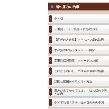
指の痛みの治療
突き指
－重要－TFCC損傷（手首の怪我）
【産後の方必見】ドケルバン病の治療
手の指の変形｜ブシャール結節
変形性指関節症｜ヘバーデン結節
とにかく効いた！手根管症候群の施術
頑固な腱鞘炎を早く治す方法
痛みが出てからでは遅い！ばね指の予防
と治療
令和で急増！スマホ症候群の体の不調