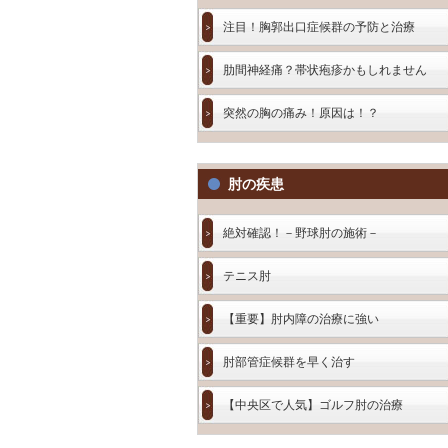
注目！胸郭出口症候群の予防と治療
肋間神経痛？帯状疱疹かもしれません
突然の胸の痛み！原因は！？
肘の疾患
絶対確認！－野球肘の施術－
テニス肘
【重要】肘内障の治療に強い
肘部管症候群を早く治す
【中央区で人気】ゴルフ肘の治療