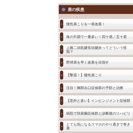
肩の疾患
慢性肩こりを一発改善！
体の不調で一番多い！四十肩／五十肩
上腕二頭筋腱長頭腱炎ってどういう怪
我？
野球肩を早く改善を目指す
【撃退！】慢性肩こり
注目！胸郭出口症候群の予防と治療
【意外と多い】インピンジメント症候群
病院で頚肩腕症候群と診断後のリハビリ
とても気になるスマホのやり過ぎで巻き
肩