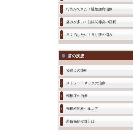
行列ができた！慢性腰痛治療
痛みが多い！仙腸関節炎の怪我
早く治したい！反り腰の悩み
首の疾患
寝違えの施術
ストレートネックの治療
頸椎症の治療
頸椎椎間板ヘルニア
斜角筋症候群とは