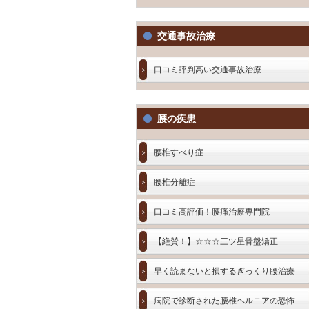
交通事故治療
口コミ評判高い交通事故治療
腰の疾患
腰椎すべり症
腰椎分離症
口コミ高評価！腰痛治療専門院
【絶賛！】☆☆☆三ツ星骨盤矯正
早く読まないと損するぎっくり腰治療
病院で診断された腰椎ヘルニアの恐怖