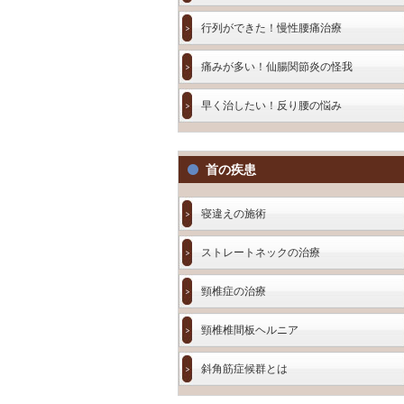
行列ができた！慢性腰痛治療
痛みが多い！仙腸関節炎の怪我
早く治したい！反り腰の悩み
首の疾患
寝違えの施術
ストレートネックの治療
頸椎症の治療
頸椎椎間板ヘルニア
斜角筋症候群とは