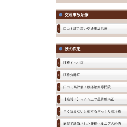
交通事故治療
口コミ評判高い交通事故治療
腰の疾患
腰椎すべり症
腰椎分離症
口コミ高評価！腰痛治療専門院
【絶賛！】☆☆☆三ツ星骨盤矯正
早く読まないと損するぎっくり腰治療
病院で診断された腰椎ヘルニアの恐怖