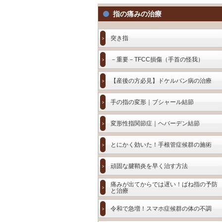
指の痛みの治療
突き指
－重要－TFCC損傷（手首の怪我）
【産後の方必見】ドケルバン病の治療
手の指の変形｜ブシャール結節
変形性指関節症｜ヘバーデン結節
とにかく効いた！手根管症候群の施術
頑固な腱鞘炎を早く治す方法
痛みが出てからでは遅い！ばね指の予防
と治療
令和で急増！スマホ症候群の体の不調