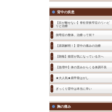
背中の疾患
【目が離せない】脊柱管狭窄症のリハビ
リと治療
側弯症の整体、治療って何？
【原因解明！】背中の痛みの治療
【朗報】猫背が気になっている方へ
【急増中】体の歪みからくる体調不良
★大人気★肩甲骨はがし
ぎっくり背中は本当に辛い
胸の痛み