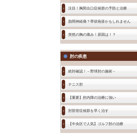
注目！胸郭出口症候群の予防と治療
肋間神経痛？帯状疱疹かもしれません
突然の胸の痛み！原因は！？
肘の疾患
絶対確認！－野球肘の施術－
テニス肘
【重要】肘内障の治療に強い
肘部管症候群を早く治す
【中央区で人気】ゴルフ肘の治療