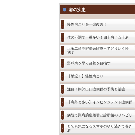
肩の疾患
慢性肩こりを一発改善！
体の不調で一番多い！四十肩／五十肩
上腕二頭筋腱長頭腱炎ってどういう怪
我？
野球肩を早く改善を目指す
【撃退！】慢性肩こり
注目！胸郭出口症候群の予防と治療
【意外と多い】インピンジメント症候群
病院で頚肩腕症候群と診断後のリハビリ
とても気になるスマホのやり過ぎで巻き
肩