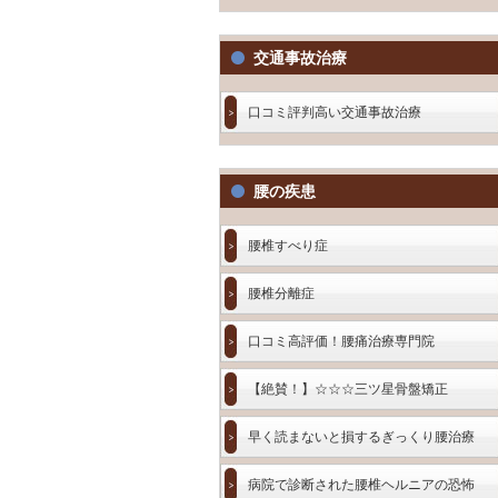
交通事故治療
口コミ評判高い交通事故治療
腰の疾患
腰椎すべり症
腰椎分離症
口コミ高評価！腰痛治療専門院
【絶賛！】☆☆☆三ツ星骨盤矯正
早く読まないと損するぎっくり腰治療
病院で診断された腰椎ヘルニアの恐怖