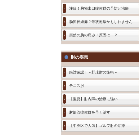
注目！胸郭出口症候群の予防と治療
肋間神経痛？帯状疱疹かもしれません
突然の胸の痛み！原因は！？
肘の疾患
絶対確認！－野球肘の施術－
テニス肘
【重要】肘内障の治療に強い
肘部管症候群を早く治す
【中央区で人気】ゴルフ肘の治療