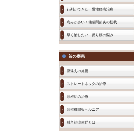
行列ができた！慢性腰痛治療
痛みが多い！仙腸関節炎の怪我
早く治したい！反り腰の悩み
首の疾患
寝違えの施術
ストレートネックの治療
頸椎症の治療
頸椎椎間板ヘルニア
斜角筋症候群とは