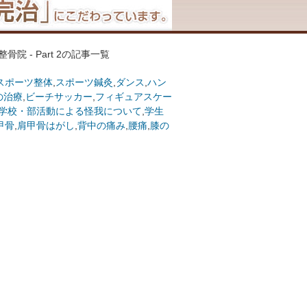
院 - Part 2の記事一覧
スポーツ整体
,
スポーツ鍼灸
,
ダンス
,
ハン
の治療
,
ビーチサッカー
,
フィギュアスケー
学校・部活動による怪我について
,
学生
甲骨
,
肩甲骨はがし
,
背中の痛み
,
腰痛
,
膝の