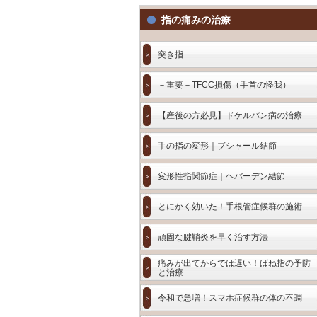
指の痛みの治療
突き指
－重要－TFCC損傷（手首の怪我）
【産後の方必見】ドケルバン病の治療
手の指の変形｜ブシャール結節
変形性指関節症｜ヘバーデン結節
とにかく効いた！手根管症候群の施術
頑固な腱鞘炎を早く治す方法
痛みが出てからでは遅い！ばね指の予防
と治療
令和で急増！スマホ症候群の体の不調