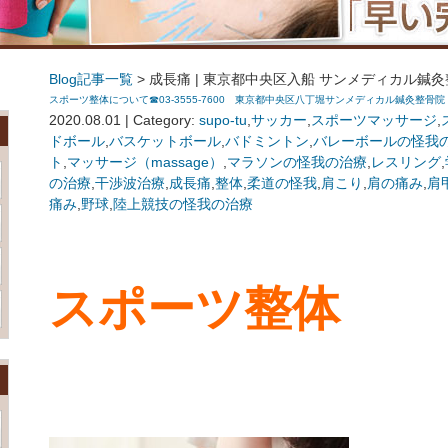
Blog記事一覧
> 成長痛 | 東京都中央区入船 サンメディカル鍼灸整骨
スポーツ整体について☎03-3555-7600 東京都中央区八丁堀サンメディカル鍼灸整骨院
2020.08.01 | Category:
supo-tu
,
サッカー
,
スポーツマッサージ
,
ドボール
,
バスケットボール
,
バドミントン
,
バレーボールの怪我
ト
,
マッサージ（massage）
,
マラソンの怪我の治療
,
レスリング
,
の治療
,
干渉波治療
,
成長痛
,
整体
,
柔道の怪我
,
肩こり
,
肩の痛み
,
肩
痛み
,
野球
,
陸上競技の怪我の治療
スポーツ整体