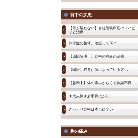
背中の疾患
【目が離せない】脊柱管狭窄症のリハビ
リと治療
側弯症の整体、治療って何？
【原因解明！】背中の痛みの治療
【朗報】猫背が気になっている方へ
【急増中】体の歪みからくる体調不良
★大人気★肩甲骨はがし
ぎっくり背中は本当に辛い
胸の痛み