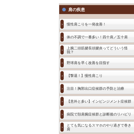
肩の疾患
慢性肩こりを一発改善！
体の不調で一番多い！四十肩／五十肩
上腕二頭筋腱長頭腱炎ってどういう怪
我？
野球肩を早く改善を目指す
【撃退！】慢性肩こり
注目！胸郭出口症候群の予防と治療
【意外と多い】インピンジメント症候群
病院で頚肩腕症候群と診断後のリハビリ
とても気になるスマホのやり過ぎで巻き
肩