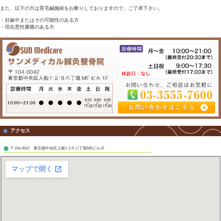
また、頭皮の緊張を和らげ、頭部のツボを刺激することで自律神経
全身治療も行うことで、臓腑や気血などのバランスを整える事も大