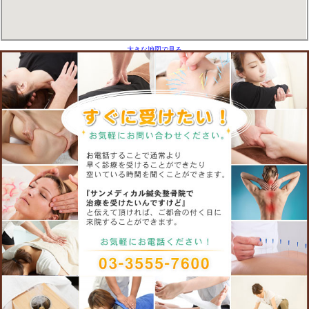
けてはダメですよ!!
現代は働く女性も多いせいか育児に対してことさらに不安があった
なる女性が多いようです。
しかし、周囲のサポートがあれば数ヶ月以内にはおさまる症状です
して新たな育児生活を楽しく過ごせるように、みんなで頑張ってい
埼玉県中央区入船 サンメディカル鍼灸整骨院は、ママのサポートに
乱れや体が本調子ではないときは、整体や鍼灸治療をして体や心を
まれば心も休まることが多いです。自分自身が産後大変だったり、
ゃいましたらご相談下さい。早めの解決が健康の秘訣です。