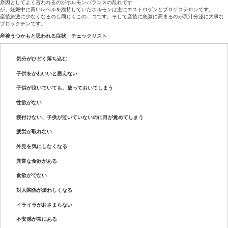
出産後の体の不調は埼玉県中央区入船 サンメディカル鍼灸整骨
出産後の女性はうつ症状がでやすい状態です。
世界で産後うつにかかる人は全体の６％ほどと言われてい
ます。
ことに日本は倍率が高く、
１０％前後の人が産後うつにかかるといわれています。
原因としてよく言われるのがホルモンバランスの乱れです
が、妊娠中に高いレベルを維持していたホルモンは主にエストロゲ
産後急激に少なくなるのも同じくこの二つです。そして産後に急激
プロラクチンです。
産後うつかもと思われる症状 チェックリスト
気分がひどく落ち込む
子供をかわいいと思えない