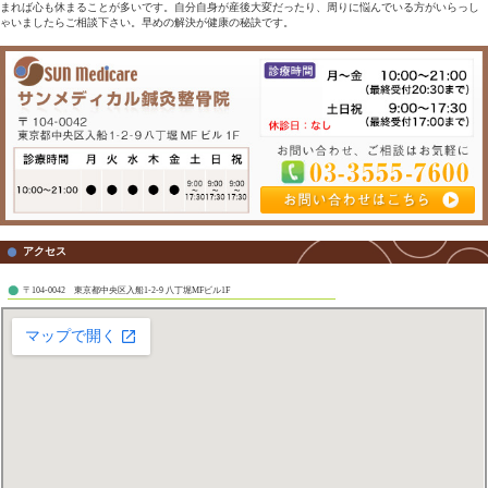
などといった項目がありますが
一つだけで産後うつ というわけではありませんが当ては
まる数が多いほど可能性が高くなります。
産後うつは、出産後のホルモンバランスの乱れによって
不安感が大きくなってしまったり、倦怠感が出たり
何もしたくなくなったり涙もろくなったり…実にたくさん
の症状が出るのです。
「私は本当にママになれるのか」
「主人の協力は得られるだろうか」など
不安が重なると、押しつぶされそうになって
辛い症状が出てしまうことも。
この産後うつは、ママだけの問題ではなくて
家族全体の問題として
向き合っていくことが必要だと思います。
出産前から、パパも一緒に育児の本を見たり
育児の役割分担や、産後の協力体制について話し合っておくとママ
しょう。
産後もしもママが具合が悪くなった場合には、家族みんなで優しく
てあげることが必要です。
決して「もう産んだんだから仕方ない」とか「赤ちゃんが可愛くな